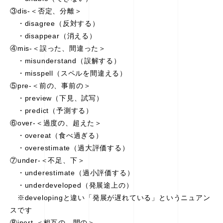
③dis-＜否定、分離＞
・disagree（反対する）
・disappear（消える）
④mis-＜誤った、間違った＞
・misunderstand（誤解する）
・misspell（スペルを間違える）
⑤pre-＜前の、事前の＞
・preview（下見、試写）
・predict（予測する）
⑥over-＜過度の、超えた＞
・overeat（食べ過ぎる）
・overestimate（過大評価する）
⑦under-＜不足、下＞
・underestimate（過小評価する）
・underdeveloped（発展途上の）
※developingと違い「発展が遅れている」というニュアン
スです
⑧inert-＜相互の、間の＞