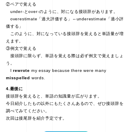
②ペアで覚える
under-とover-のように、対になる接頭辞があります。
overestimate「過大評価する」⇔underestimate「過小評
価する」
このように、対になっている接頭辞を覚えると単語量が増
えます。
③例文で覚える
接頭辞に限らず、単語を覚える際は必ず例文で覚えましょ
う。
I
rewrote
my essay because there were many
misspelled
words.
4.最後に
接頭辞を覚えると、単語の知識量が広がります。
今日紹介したもの以外にもたくさんあるので、ぜひ接頭辞を
調べてみてください。
次回は接尾辞を紹介予定です。