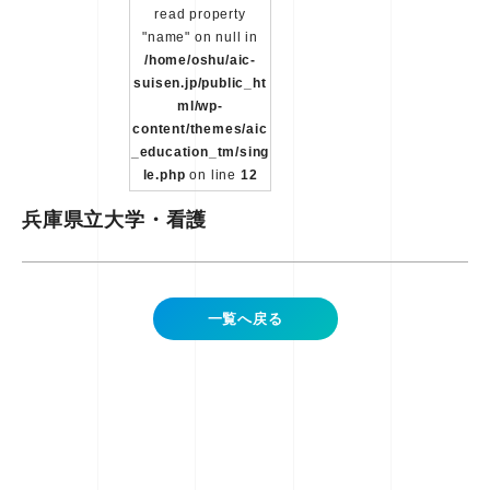
read property
"name" on null in
/home/oshu/aic-
suisen.jp/public_ht
ml/wp-
content/themes/aic
_education_tm/sing
le.php
on line
12
兵庫県立大学・看護
一覧へ戻る