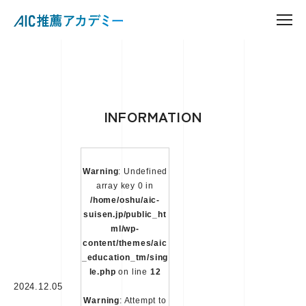
INFORMATION
Warning
: Undefined
array key 0 in
/home/oshu/aic-
suisen.jp/public_ht
ml/wp-
content/themes/aic
_education_tm/sing
le.php
on line
12
2024.12.05
Warning
: Attempt to