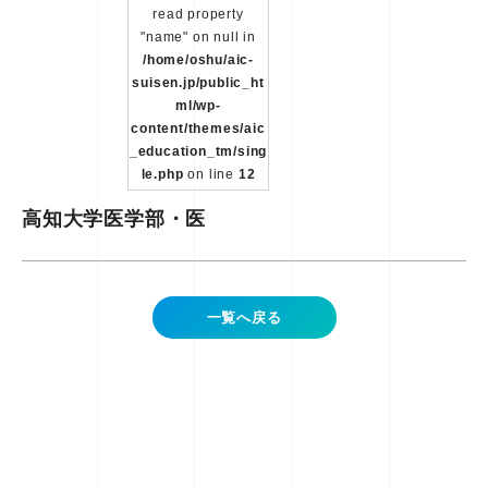
read property
"name" on null in
/home/oshu/aic-
suisen.jp/public_ht
ml/wp-
content/themes/aic
_education_tm/sing
le.php
on line
12
高知大学医学部・医
一覧へ戻る