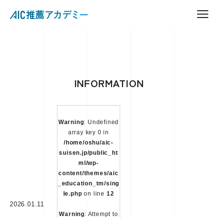
INFORMATION
Warning
: Undefined
array key 0 in
/home/oshu/aic-
suisen.jp/public_ht
ml/wp-
content/themes/aic
_education_tm/sing
le.php
on line
12
2026.01.11
Warning
: Attempt to