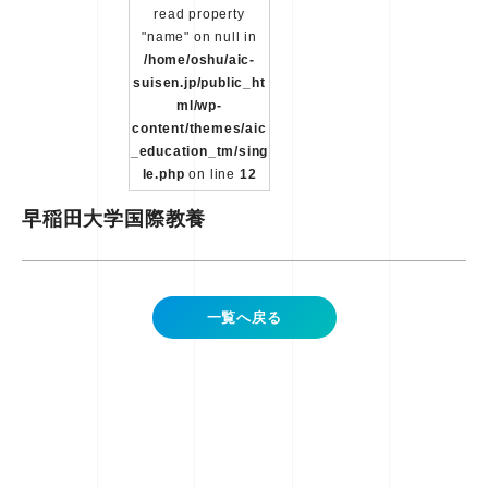
read property
"name" on null in
/home/oshu/aic-
suisen.jp/public_ht
ml/wp-
content/themes/aic
_education_tm/sing
le.php
on line
12
早稲田大学国際教養
一覧へ戻る