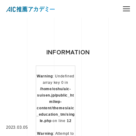
INFORMATION
Warning
: Undefined
array key 0 in
/home/oshu/aic-
suisen.jp/public_ht
ml/wp-
content/themes/aic
_education_tm/sing
le.php
on line
12
2023.03.05
Warning
: Attempt to