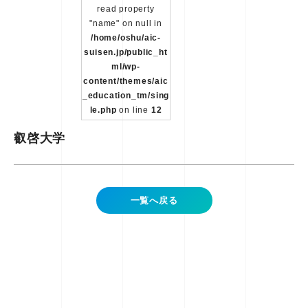
read property
"name" on null in
/home/oshu/aic-
suisen.jp/public_ht
ml/wp-
content/themes/aic
_education_tm/sing
le.php
on line
12
叡啓大学
一覧へ戻る