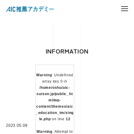
INFORMATION
Warning
: Undefined
array key 0 in
/home/oshu/aic-
suisen.jp/public_ht
ml/wp-
content/themes/aic
_education_tm/sing
le.php
on line
12
2023.05.09
Warning
: Attempt to