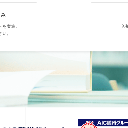
込み
トを実施。
入
さい。