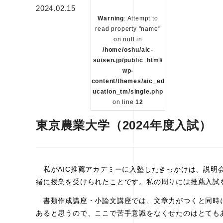
2024.02.15
Warning
: Attempt to
read property "name"
on null in
/home/oshu/aic-
suisen.jp/public_html/
wp-
content/themes/aic_ed
ucation_tm/single.php
on line
12
東京農業大学（2024年度入試）
私がAIC推薦アカデミーに入塾したきっかけは、説明
緒に授業を受けられたことです。私の周りには推薦入試
書類作成講座・小論文講座では、文章力がつくと同時に
あると思うので、ここで苦手意識をなくせたのはとても