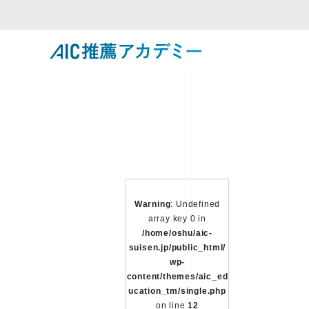
Warning
: Undefined
array key 0 in
/home/oshu/aic-
suisen.jp/public_html/
wp-
content/themes/aic_ed
ucation_tm/single.php
on line
12